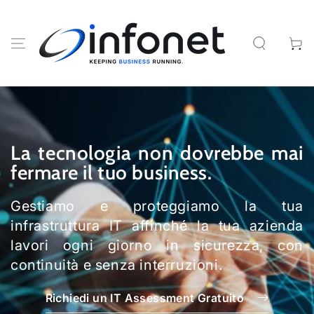
PASSA AL
CONTENUTO
Carell
La tecnologia non dovrebbe mai
fermare il tuo business.
Gestiamo e proteggiamo la tua
infrastruttura IT affinché la tua azienda
lavori ogni giorno in sicurezza, con
continuità e senza interruzioni.
Richiedi un IT Assessment Gratuito